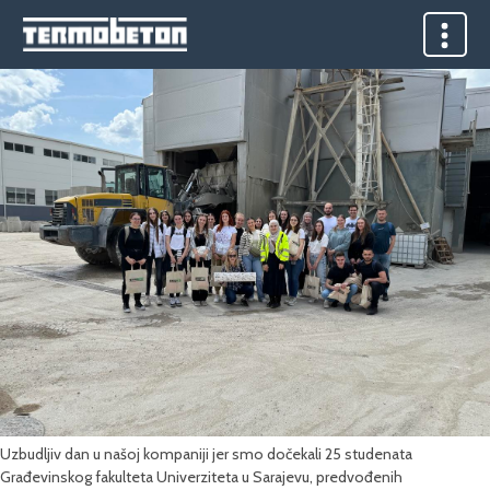
Mjesec:
Maj 2024.
Posjeta studenata Građevinskog fakulteta UNSA 2024
Posted on
8. Maja 2024.
8. Maja 2024.
by
admin
Uzbudljiv dan u našoj kompaniji jer smo dočekali 25 studenata
Građevinskog fakulteta Univerziteta u Sarajevu, predvođenih