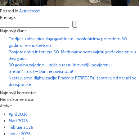
Posted in
Aktuelnosti
Pretraga
Najnoviji članci
Dodjela zahvalnica dugogodišnjim uposlenicima povodom 30
godina Termo-betona
Posjeta naših inženjera 50. Međunarodnom sajmu građevinarstva u
Beogradu
30 godina zajedno – priča o rastu, inovaciji i povjerenju
Sretan 1. mart – Dan nezavisnosti!
Nastavljamo digitalizaciju: Praćenje PERFECT® šahtova od narudžbe
do isporuke
Najnoviji komentari
Nema komentara.
Arhive
April 2026
Mart 2026
Februar 2026
Januar 2026