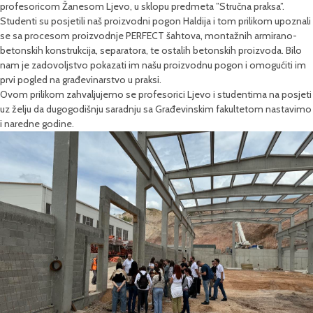
profesoricom Žanesom Ljevo, u sklopu predmeta ”Stručna praksa”.
Studenti su posjetili naš proizvodni pogon Haldija i tom prilikom upoznali
se sa procesom proizvodnje PERFECT šahtova, montažnih armirano-
betonskih konstrukcija, separatora, te ostalih betonskih proizvoda. Bilo
nam je zadovoljstvo pokazati im našu proizvodnu pogon i omogućiti im
prvi pogled na građevinarstvo u praksi.
Ovom prilikom zahvaljujemo se profesorici Ljevo i studentima na posjeti
uz želju da dugogodišnju saradnju sa Građevinskim fakultetom nastavimo
i naredne godine.