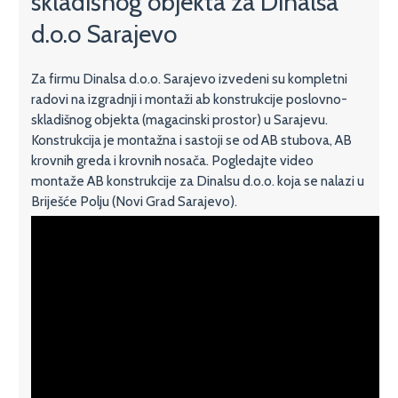
skladišnog objekta za Dinalsa
d.o.o Sarajevo
Za firmu Dinalsa d.o.o. Sarajevo izvedeni su kompletni
radovi na izgradnji i montaži ab konstrukcije poslovno-
skladišnog objekta (magacinski prostor) u Sarajevu.
Konstrukcija je montažna i sastoji se od AB stubova, AB
krovnih greda i krovnih nosača. Pogledajte video
montaže AB konstrukcije za Dinalsu d.o.o. koja se nalazi u
Briješće Polju (Novi Grad Sarajevo).