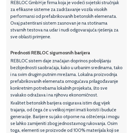
REBLOC GmbH je firma koja je vodeći svjetski stručnjak
za efikasne sisteme za zadržavanje vozila visokih
performansi od prefabrikovanih betonskih elemenata.
Ovaj patentirani sistem zasnovan je na stotinama
stvarnih testova na udar i nudi odgovarajuća rješenja za
sve oblasti primjene.
Prednosti REBLOC sigurnosnih barijera
REBLOC sistem daje značajan doprinos poboljšanju
bezbjednosti saobraćaja, kako u urbanim sredinama, tako
i na svim drugim putnim mrežama. Lokalna proizvodnja
prefabrikovanih elemenata omogućava prilagođavanje
konkretnim potrebama lokalnih projekata, što sve
svakako odražava i na njihovu ekonomičnost.
Kvalitet betonskih barijera osigurava istim dug vijek
trajanja, od čega će u velikoj mjeri imati koristi i buduće
generacije. Barijere su jako otporne na oštećenja i mogu
se lahko zamijeniti zbog jednostavnog rukovanja. Osim
toga, elementi se proizvode od 100% materijala koji se