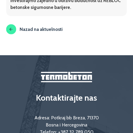
Investirajmo zajedno u održivu budućnost uz REBLOC
betonske sigurnosne barijere.
Nazad na aktuelnosti
Kontaktirajte nas
Adresa: Potkraj bb Breza, 71370
Bosna i Hercegovina
Telefon:
+387 32 789 050