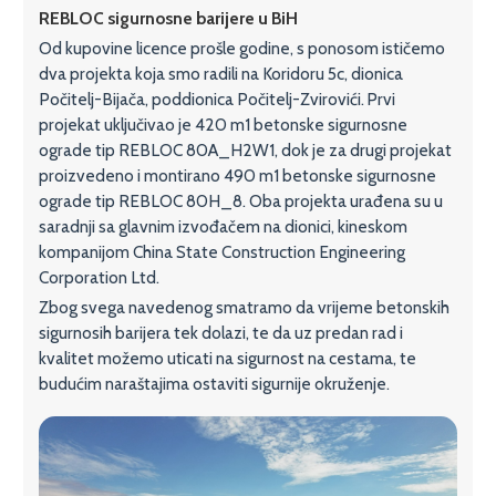
REBLOC sigurnosne barijere u BiH
Od kupovine licence prošle godine, s ponosom ističemo
dva projekta koja smo radili na Koridoru 5c, dionica
Počitelj-Bijača, poddionica Počitelj-Zvirovići. Prvi
projekat uključivao je 420 m1 betonske sigurnosne
ograde tip REBLOC 80A_H2W1, dok je za drugi projekat
proizvedeno i montirano 490 m1 betonske sigurnosne
ograde tip REBLOC 80H_8. Oba projekta urađena su u
saradnji sa glavnim izvođačem na dionici, kineskom
kompanijom China State Construction Engineering
Corporation Ltd.
Zbog svega navedenog smatramo da vrijeme betonskih
sigurnosih barijera tek dolazi, te da uz predan rad i
kvalitet možemo uticati na sigurnost na cestama, te
budućim naraštajima ostaviti sigurnije okruženje.