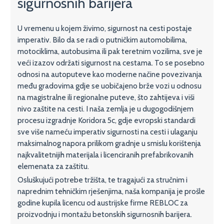
sigurnosnih barijera
U vremenu u kojem živimo, sigurnost na cesti postaje
imperativ. Bilo da se radi o putničkim automobilima,
motociklima, autobusima ili pak teretnim vozilima, sve je
veći izazov održati sigurnost na cestama. To se posebno
odnosi na autoputeve kao moderne načine povezivanja
među gradovima gdje se uobičajeno brže vozi u odnosu
na magistralne ili regionalne puteve, što zahtijeva i viši
nivo zaštite na cesti. I naša zemlja je u dugogodišnjem
procesu izgradnje Koridora 5c, gdje evropski standardi
sve više nameću imperativ sigurnosti na cesti i ulaganju
maksimalnog napora prilikom gradnje u smislu korištenja
najkvalitetnijih materijala i licenciranih prefabrikovanih
elemenata za zaštitu.
Osluškujući potrebe tržišta, te tragajući za stručnim i
naprednim tehničkim rješenjima, naša kompanija je prošle
godine kupila licencu od austrijske firme REBLOC za
proizvodnju i montažu betonskih sigurnosnih barijera.