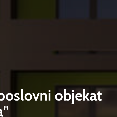
oslovni objekat
a”