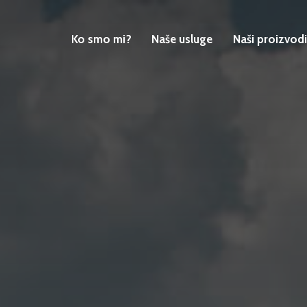
Ko smo mi?
Naše usluge
Naši proizvodi