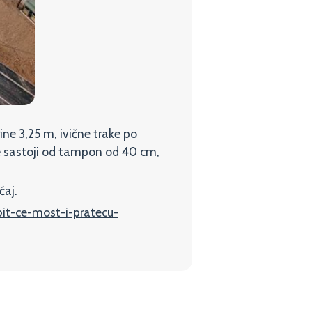
ne 3,25 m, ivične trake po
e sastoji od tampon od 40 cm,
ćaj.
bit-ce-most-i-pratecu-