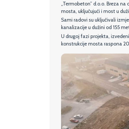
„Termobeton” d.o.o. Breza na 
mosta, uključujući i most u duž
Sami radovi su uključivali izmj
kanalizacije u dužini od 155 m
U drugoj fazi projekta, izvede
konstrukcije mosta raspona 20 