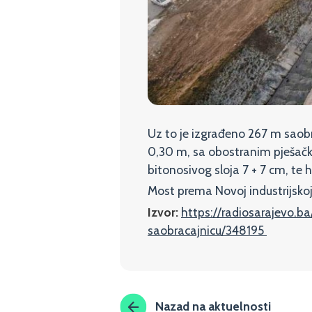
Uz to je izgrađeno 267 m saobra
0,30 m, sa obostranim pješačk
bitonosivog sloja 7 + 7 cm, te 
Most prema Novoj industrijskoj
Izvor:
https://radiosarajevo.b
saobracajnicu/348195
Nazad na aktuelnosti