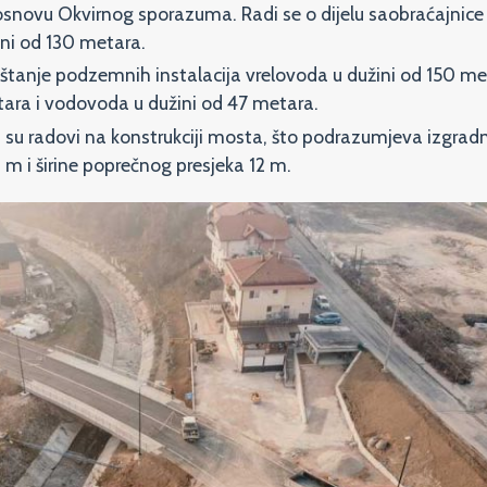
osnovu Okvirnog sporazuma. Radi se o dijelu saobraćajnice
ini od 130 metara.
eštanje podzemnih instalacija vrelovoda u dužini od 150 me
etara i vodovoda u dužini od 47 metara.
ni su radovi na konstrukciji mosta, što podrazumjeva izgra
m i širine poprečnog presjeka 12 m.