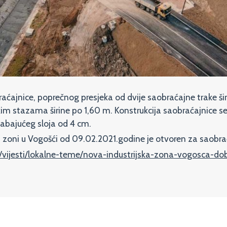
ćajnice, poprečnog presjeka od dvije saobraćajne trake širi
im stazama širine po 1,60 m. Konstrukcija saobraćajnice s
habajućeg sloja od 4 cm.
 zoni u Vogošći od 09.02.2021.godine je otvoren za saobra
a/vijesti/lokalne-teme/nova-industrijska-zona-vogosca-do