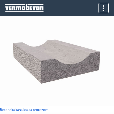
Kategorija proizvoda:
Slivnici
Betonska plitka kanalica
Betonska kanalica sa prorezom