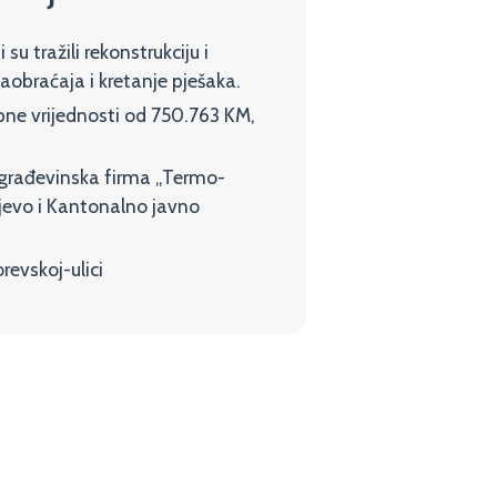
u tražili rekonstrukciju i
obraćaja i kretanje pješaka.
pne vrijednosti od 750.763 KM,
 građevinska firma „Termo-
ajevo i Kantonalno javno
evskoj-ulici