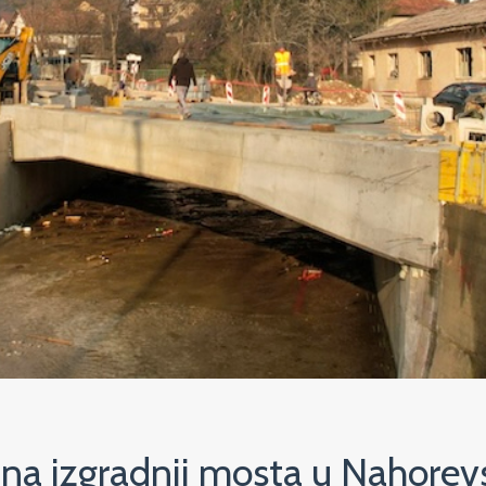
 na izgradnji mosta u Nahorevsk