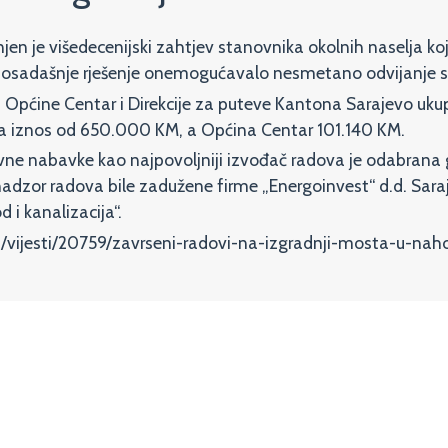
 je višedecenijski zahtjev stanovnika okolnih naselja koji s
 dosadašnje rješenje onemogućavalo nesmetano odvijanje sa
 Općine Centar i Direkcije za puteve Kantona Sarajevo uku
ila iznos od 650.000 KM, a Općina Centar 101.140 KM.
ne nabavke kao najpovoljniji izvođač radova je odabrana
 nadzor radova bile zadužene firme „Energoinvest“ d.d. Sar
i kanalizacija“.
/vijesti/20759/zavrseni-radovi-na-izgradnji-mosta-u-nahor