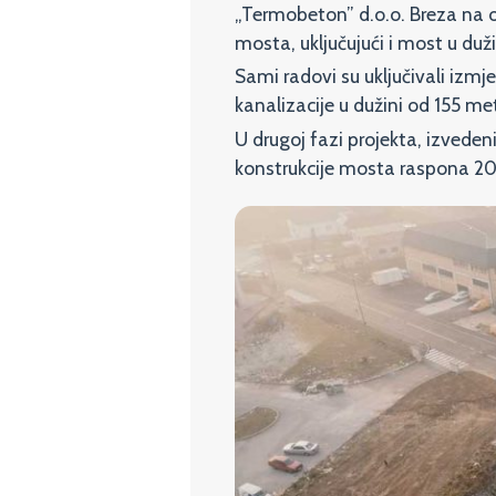
„Termobeton” d.o.o. Breza na 
mosta, uključujući i most u duž
Sami radovi su uključivali izmj
kanalizacije u dužini od 155 m
U drugoj fazi projekta, izvede
konstrukcije mosta raspona 20 