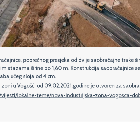
ćajnice, poprečnog presjeka od dvije saobraćajne trake širi
im stazama širine po 1,60 m. Konstrukcija saobraćajnice s
habajućeg sloja od 4 cm.
 zoni u Vogošći od 09.02.2021.godine je otvoren za saobra
a/vijesti/lokalne-teme/nova-industrijska-zona-vogosca-do