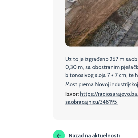
Uz to je izgrađeno 267 m saobra
0,30 m, sa obostranim pješačk
bitonosivog sloja 7 + 7 cm, te 
Most prema Novoj industrijskoj
Izvor:
https://radiosarajevo.b
saobracajnicu/348195
Nazad na aktuelnosti