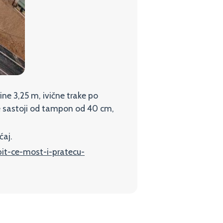
ne 3,25 m, ivične trake po
e sastoji od tampon od 40 cm,
ćaj.
bit-ce-most-i-pratecu-