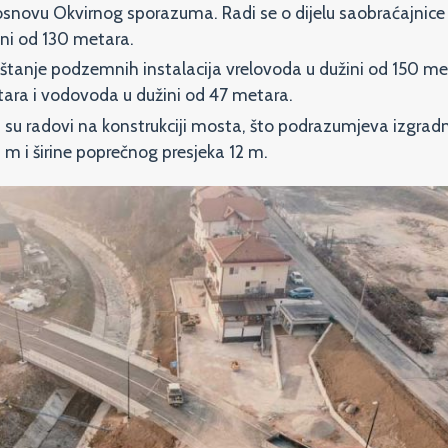
osnovu Okvirnog sporazuma. Radi se o dijelu saobraćajnice
ini od 130 metara.
eštanje podzemnih instalacija vrelovoda u dužini od 150 me
etara i vodovoda u dužini od 47 metara.
ni su radovi na konstrukciji mosta, što podrazumjeva izgra
m i širine poprečnog presjeka 12 m.