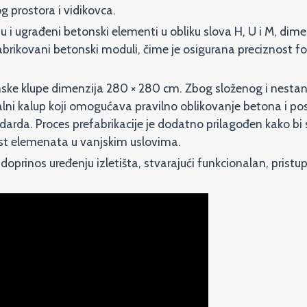
g prostora i vidikovca.
u i ugrađeni betonski elementi u obliku slova H, U i M, dim
brikovani betonski moduli, čime je osigurana preciznost for
nske klupe dimenzija 280 × 280 cm. Zbog složenog i nestand
lni kalup koji omogućava pravilno oblikovanje betona i po
arda. Proces prefabrikacije je dodatno prilagođen kako bi s
ost elemenata u vanjskim uslovima.
doprinos uređenju izletišta, stvarajući funkcionalan, pristu