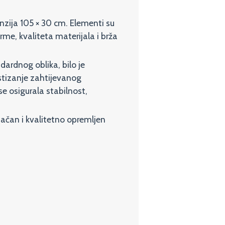
enzija 105 × 30 cm. Elementi su
me, kvaliteta materijala i brža
ardnog oblika, bilo je
stizanje zahtijevanog
e osigurala stabilnost,
pačan i kvalitetno opremljen