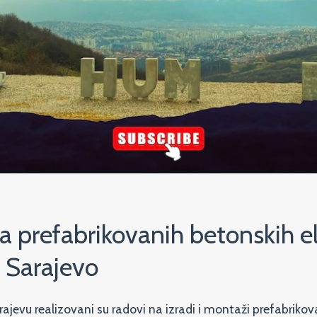
ža prefabrikovanih betonskih 
 Sarajevo
rajevu realizovani su radovi na izradi i montaži prefabrik