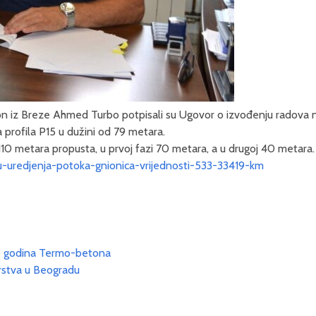
n iz Breze Ahmed Turbo potpisali su Ugovor o izvođenju radova na 
 profila P15 u dužini od 79 metara.
u 110 metara propusta, u prvoj fazi 70 metara, a u drugoj 40 metara.
zu-uredjenja-potoka-gnionica-vrijednosti-533-33419-km
0 godina Termo-betona
rstva u Beogradu