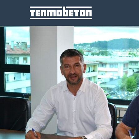
Mjesec:
August 2025.
Treća faza uređenja potoka Gnionica u Ilijašu
Posted on
25. Augusta 2025.
25. Augusta 2025.
by
admin