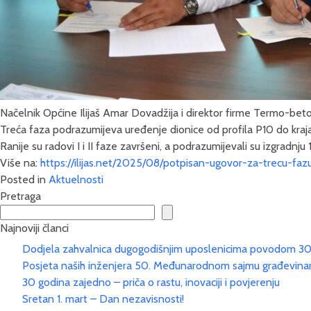
Načelnik Općine Ilijaš Amar Dovadžija i direktor firme Termo-beto
Treća faza podrazumijeva uređenje dionice od profila P10 do kraja
Ranije su radovi I i II faze završeni, a podrazumijevali su izgradnj
Više na:
https://ilijas.net/2025/08/potpisan-ugovor-za-trecu-fa
Posted in
Aktuelnosti
Pretraga
Najnoviji članci
Dodjela zahvalnica dugogodišnjim uposlenicima povodom 3
Posjeta naših inženjera 50. Međunarodnom sajmu građevina
30 godina zajedno – priča o rastu, inovaciji i povjerenju
Sretan 1. mart – Dan nezavisnosti!